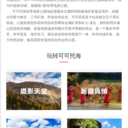
为中国第35家、新疆第1家世界地质公园。
可可托海世界地质公园地处新疆东北麓的阿勒泰地区富蕴县境内，由额
尔齐斯大峡谷、三号矿脉、萨依恒布拉克、可可苏里及卡拉先格尔五个景区
组成。公园有典型的花岗伟晶岩型稀有金属矿床和矿山 遗址，独特的阿尔泰
山型花岗岩地貌、富蕴地震遗迹和额尔齐斯河秀丽的风光。是一个集科学研
究、科学普及、地学实习、观光游览和休闲度假于一体，科学内涵丰富、地
方特色浓郁、极具观赏价值的综合性自然公园。
玩转可可托海