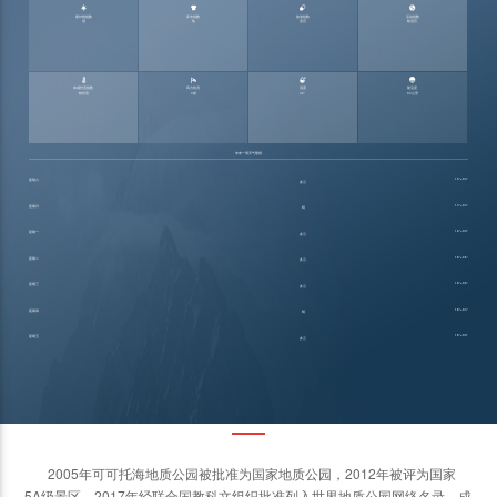




紫外线指数
穿衣指数
旅游指数
运动指数
强
热
适宜
较适宜




体感舒适指数
风力状况
湿度
能见度
较舒适
4级
42°
30公里
未来一周天气预报
15°~30°
星期六
多云
14°~30°
星期日
晴
16°~33°
星期一
多云
18°~35°
星期二
多云
18°~35°
星期三
多云
18°~34°
星期四
晴
18°~33°
星期五
多云
景区介绍
2005年可可托海地质公园被批准为国家地质公园，2012年被评为国家
5A级景区，2017年经联合国教科文组织批准列入世界地质公园网络名录，成