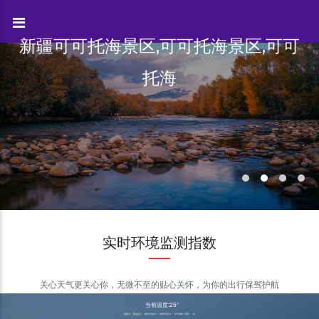
新疆可可托海景区,可可托海景区,可可
托海
实时环境监测指数
关心天气更关心你，无微不至的贴心关怀，为你的出行保驾护航
当前温度:25°
星期六， 现在多云， 最高气温30°， 最低气温15°， 空气质量（AQI）：优