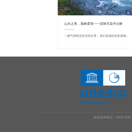
山水之美，落峡柔情——层林尽染丹云峡
一曲气势恢宏的交响乐章，变幻莫测的色彩画廊。
旅游咨询电话：0906-8781188