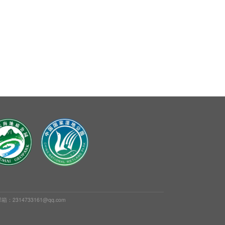
：2314733161@qq.com