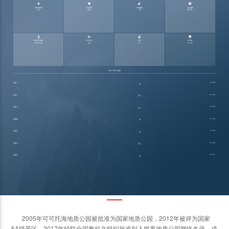




紫外线指数
穿衣指数
旅游指数
运动指数
中等
炎热
一般
较不宜




体感舒适指数
风力状况
湿度
能见度
非常不舒适
2级
28°
30公里
未来一周天气预报
16°~33°
星期一
晴
21°~33°
星期二
多云
18°~34°
星期三
多云
17°~34°
星期四
晴
17°~34°
星期五
晴
16°~34°
星期六
多云
15°~31°
星期日
晴
景区介绍
2005年可可托海地质公园被批准为国家地质公园，2012年被评为国家
5A级景区，2017年经联合国教科文组织批准列入世界地质公园网络名录，成