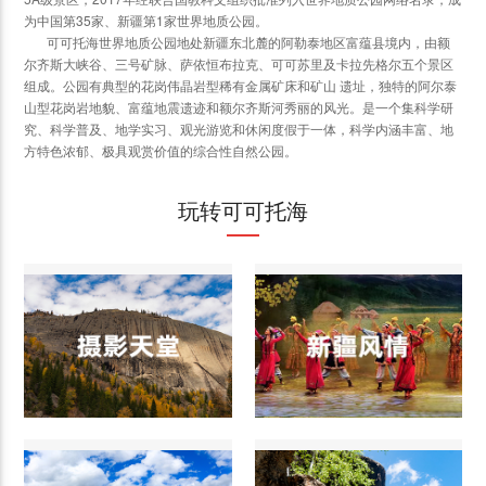
为中国第35家、新疆第1家世界地质公园。
可可托海世界地质公园地处新疆东北麓的阿勒泰地区富蕴县境内，由额
尔齐斯大峡谷、三号矿脉、萨依恒布拉克、可可苏里及卡拉先格尔五个景区
组成。公园有典型的花岗伟晶岩型稀有金属矿床和矿山 遗址，独特的阿尔泰
山型花岗岩地貌、富蕴地震遗迹和额尔齐斯河秀丽的风光。是一个集科学研
究、科学普及、地学实习、观光游览和休闲度假于一体，科学内涵丰富、地
方特色浓郁、极具观赏价值的综合性自然公园。
玩转可可托海