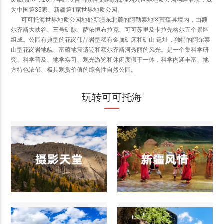
为中国第35家、新疆第1家世界地质公园。
可可托海世界地质公园地处新疆东北麓的阿勒泰地区富蕴县境内，由额
尔齐斯大峡谷、三号矿脉、萨依恒布拉克、可可苏里及卡拉先格尔五个景区
组成。公园有典型的花岗伟晶岩型稀有金属矿床和矿山 遗址，独特的阿尔泰
山型花岗岩地貌、富蕴地震遗迹和额尔齐斯河秀丽的风光。是一个集科学研
究、科学普及、地学实习、观光游览和休闲度假于一体，科学内涵丰富、地
方特色浓郁、极具观赏价值的综合性自然公园。
玩转可可托海