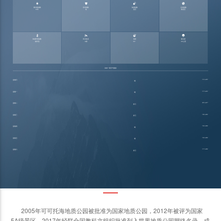




紫外线指数
穿衣指数
旅游指数
运动指数
中等
热
适宜
较适宜




体感舒适指数
风力状况
湿度
能见度
较舒适
6级
23°
25公里
未来一周天气预报
14°~30°
星期日
晴
17°~34°
星期一
晴
20°~37°
星期二
多云
18°~35°
星期三
多云
16°~36°
星期四
晴
16°~36°
星期五
晴
17°~36°
星期六
多云
景区介绍
2005年可可托海地质公园被批准为国家地质公园，2012年被评为国家
5A级景区，2017年经联合国教科文组织批准列入世界地质公园网络名录，成